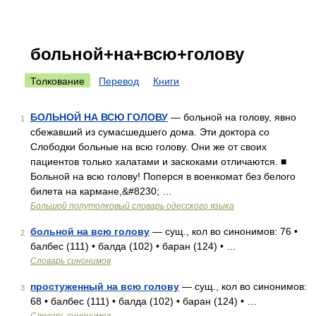
больной+на+всю+голову
Толкование
Перевод
Книги
БОЛЬНОЙ НА ВСЮ ГОЛОВУ
— больной на голову, явно
1
сбежавший из сумасшедшего дома. Эти доктора со
Слободки больные на всю голову. Они же от своих
пациентов только халатами и заскоками отличаются. ■
Больной на всю голову! Поперся в военкомат без белого
билета на кармане,&#8230; …
Большой полутолковый словарь одесского языка
больной на всю голову
— сущ., кол во синонимов: 76 •
2
балбес (111) • балда (102) • баран (124) • …
Словарь синонимов
простуженный на всю голову
— сущ., кол во синонимов:
3
68 • балбес (111) • балда (102) • баран (124) • …