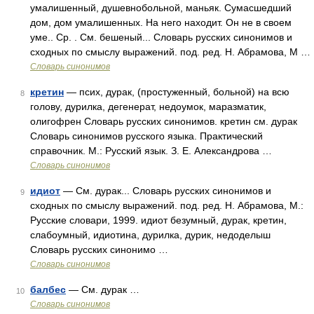
умалишенный, душевнобольной, маньяк. Сумасшедший
дом, дом умалишенных. На него находит. Он не в своем
уме.. Ср. . См. бешеный... Словарь русских синонимов и
сходных по смыслу выражений. под. ред. Н. Абрамова, М …
Словарь синонимов
кретин
— псих, дурак, (простуженный, больной) на всю
8
голову, дурилка, дегенерат, недоумок, маразматик,
олигофрен Словарь русских синонимов. кретин см. дурак
Словарь синонимов русского языка. Практический
справочник. М.: Русский язык. З. Е. Александрова …
Словарь синонимов
идиот
— См. дурак... Словарь русских синонимов и
9
сходных по смыслу выражений. под. ред. Н. Абрамова, М.:
Русские словари, 1999. идиот безумный, дурак, кретин,
слабоумный, идиотина, дурилка, дурик, недоделыш
Словарь русских синонимо …
Словарь синонимов
балбес
— См. дурак …
10
Словарь синонимов