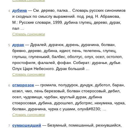
Словарь синонимов
дубина
— См. дерево, палка... Словарь русских синонимов
4
и сходных по смыслу выражений. под. ред. Н. Абрамова,
М.: Русские словари, 1999. дубина глупец, дерево, дурак,
пал …
Словарь синонимов
дурак
— Дуралей, дурачок, дурень, дурачина, болван,
5
бревно, дерево, дубина, идиот, пень, телепень, глупец,
глупыш, глупенький, балбес, оболтус, олух, осел, остолоп,
простофиля, фалалей, фофан. Собират.: дурачье, дубье.
Олух Царя Небесного. Дурак большой …
Словарь синонимов
отморозок
— громила, полудурок, дундук, дуботол, баран,
6
козел, чмо, пень березовый, болван стоеросовый, дебил,
осел, чудовище, чурбан, круглый дурак, дубина
стоеросовая, дубина, дурошлеп, дуботряс, некумека, чурка,
болван, дурачина, чурка с ушами, олух&#8230; …
Словарь синонимов
сумасшедший
— Безумный, помешанный, рехнувшийся,
7